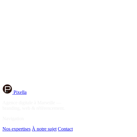
pratiques en matière de confidentialité ou leur fonctionnement.
Cookies
Le site pixella.fr peut utiliser des cookies à des fins de mesure d'audie
Droit applicable
Les présentes mentions légales sont régies par le droit français. En cas
Modifications
CIB-PROD se réserve le droit de modifier les présentes mentions légale
Pixella
Agence digitale à Marseille —
branding, web & référencement.
Navigation
Nos expertises
À notre sujet
Contact