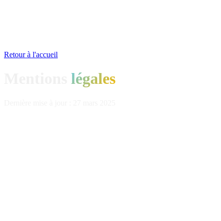
Retour à l'accueil
Mentions
légales
Dernière mise à jour : 27 mars 2025
Éditeur du site
Le site
pixella.fr
est édité par :
Raison sociale :
CIB-PROD — SAS
Marque commerciale :
Pixella (branche agence digitale)
SIREN :
788 556 215
Siège social :
Marseille, France
Directeur de la publication :
William Sauvage